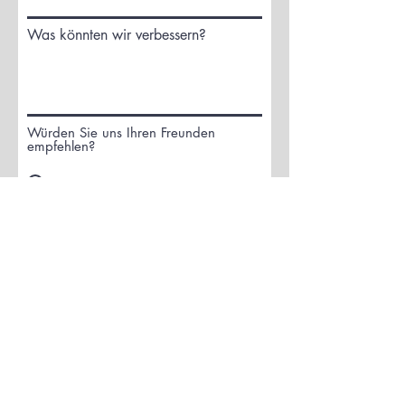
Was könnten wir verbessern?
Würden Sie uns Ihren Freunden
empfehlen?
Ja
Nein
Möchten Sie noch etwas
hinzufügen?
Bewertung einreichen